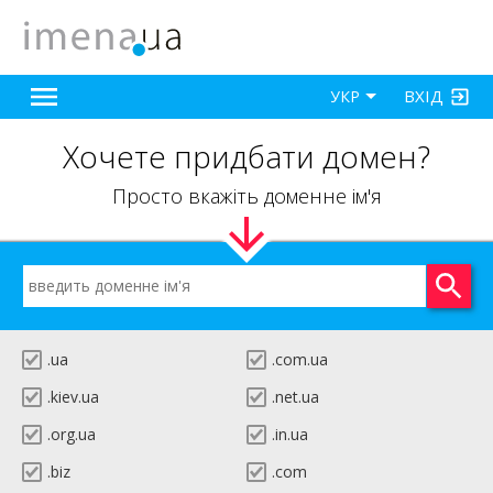
ВХІД
УКР
Хочете придбати домен?
Просто вкажіть доменне ім'я
.ua
.com.ua
.kiev.ua
.net.ua
.org.ua
.in.ua
.biz
.com