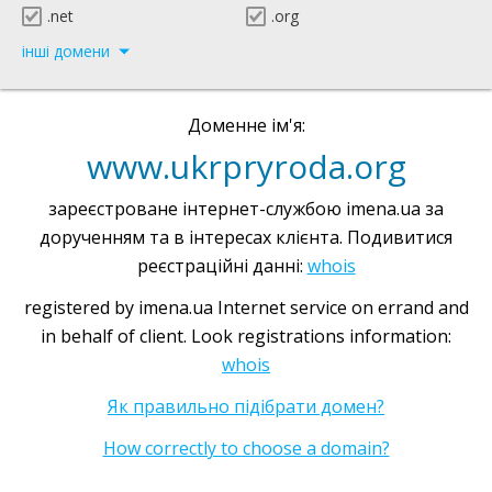
.net
.org
інші домени
Доменне ім'я:
www.ukrpryroda.org
зареєстроване інтернет-службою imena.ua за
дорученням та в інтересах клієнта. Подивитися
реєстраційні данні:
whois
registered by imena.ua Internet service on errand and
in behalf of client. Look registrations information:
whois
Як правильно підібрати домен?
How correctly to choose a domain?