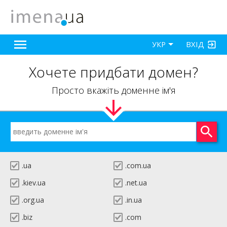
ВХІД
УКР
Хочете придбати домен?
Просто вкажіть доменне ім'я
.ua
.com.ua
.kiev.ua
.net.ua
.org.ua
.in.ua
.biz
.com