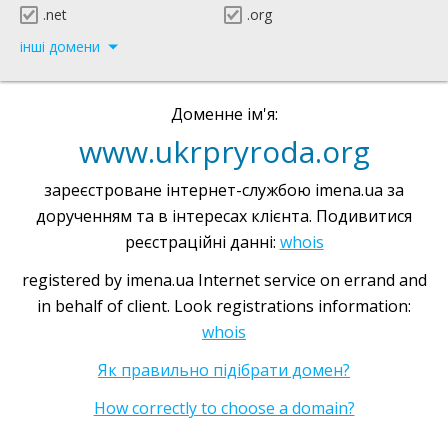
.net
.org
інші домени
Доменне ім'я:
www.ukrpryroda.org
зареєстроване інтернет-службою imena.ua за
дорученням та в інтересах клієнта. Подивитися
реєстраційні данні:
whois
registered by imena.ua Internet service on errand and
in behalf of client. Look registrations information:
whois
Як правильно підібрати домен?
How correctly to choose a domain?