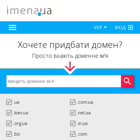
ВХІД
УКР
Хочете придбати домен?
Просто вкажіть доменне ім'я
.ua
.com.ua
.kiev.ua
.net.ua
.org.ua
.in.ua
.biz
.com