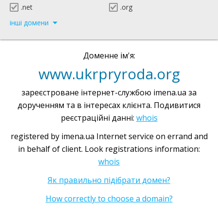
.net
.org
інші домени
Доменне ім'я:
www.ukrpryroda.org
зареєстроване інтернет-службою imena.ua за
дорученням та в інтересах клієнта. Подивитися
реєстраційні данні:
whois
registered by imena.ua Internet service on errand and
in behalf of client. Look registrations information:
whois
Як правильно підібрати домен?
How correctly to choose a domain?