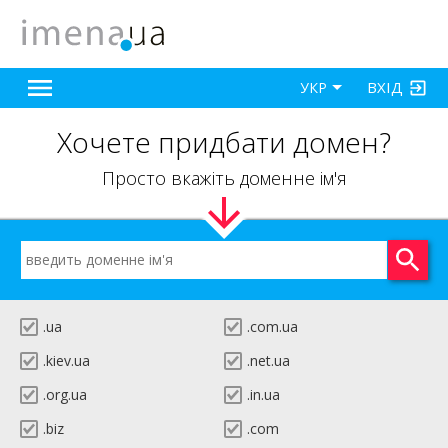
ВХІД
УКР
Хочете придбати домен?
Просто вкажіть доменне ім'я
.ua
.com.ua
.kiev.ua
.net.ua
.org.ua
.in.ua
.biz
.com