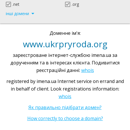
.net
.org
інші домени
Доменне ім'я:
www.ukrpryroda.org
зареєстроване інтернет-службою imena.ua за
дорученням та в інтересах клієнта. Подивитися
реєстраційні данні:
whois
registered by imena.ua Internet service on errand and
in behalf of client. Look registrations information:
whois
Як правильно підібрати домен?
How correctly to choose a domain?