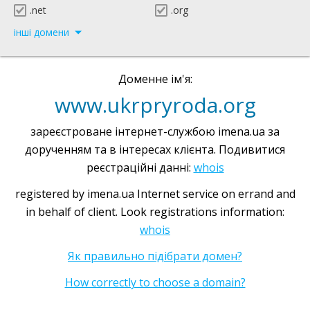
.net
.org
інші домени
Доменне ім'я:
www.ukrpryroda.org
зареєстроване інтернет-службою imena.ua за
дорученням та в інтересах клієнта. Подивитися
реєстраційні данні:
whois
registered by imena.ua Internet service on errand and
in behalf of client. Look registrations information:
whois
Як правильно підібрати домен?
How correctly to choose a domain?