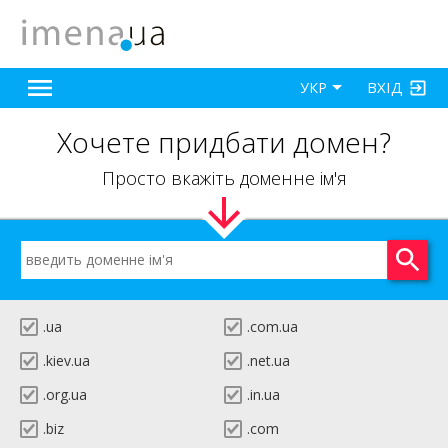
ВХІД
УКР
Хочете придбати домен?
Просто вкажіть доменне ім'я
.ua
.com.ua
.kiev.ua
.net.ua
.org.ua
.in.ua
.biz
.com