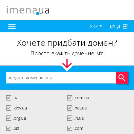
ВХІД
УКР
Хочете придбати домен?
Просто вкажіть доменне ім'я
.ua
.com.ua
.kiev.ua
.net.ua
.org.ua
.in.ua
.biz
.com