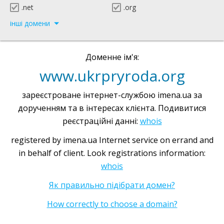
.net
.org
інші домени
Доменне ім'я:
www.ukrpryroda.org
зареєстроване інтернет-службою imena.ua за
дорученням та в інтересах клієнта. Подивитися
реєстраційні данні:
whois
registered by imena.ua Internet service on errand and
in behalf of client. Look registrations information:
whois
Як правильно підібрати домен?
How correctly to choose a domain?