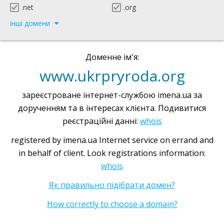
.net
.org
інші домени
Доменне ім'я:
www.ukrpryroda.org
зареєстроване інтернет-службою imena.ua за
дорученням та в інтересах клієнта. Подивитися
реєстраційні данні:
whois
registered by imena.ua Internet service on errand and
in behalf of client. Look registrations information:
whois
Як правильно підібрати домен?
How correctly to choose a domain?