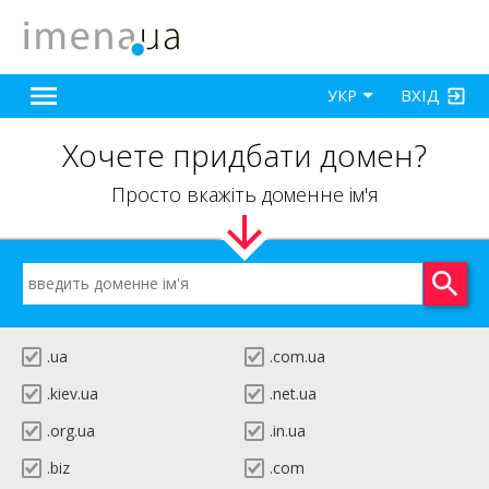
ВХІД
УКР
Хочете придбати домен?
Просто вкажіть доменне ім'я
.ua
.com.ua
.kiev.ua
.net.ua
.org.ua
.in.ua
.biz
.com