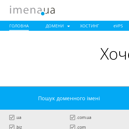
ГОЛОВНА
ДОМЕНИ
ХОСТИНГ
e
VPS
Хоч
Пошук доменного імені
.ua
.com.ua
.biz
.com