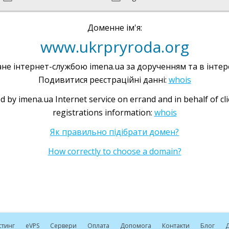
Доменне ім'я:
www.ukrpryroda.org
не інтернет-службою imena.ua за дорученням та в інтере
Подивитися реєстраційні данні:
whois
d by imena.ua Internet service on errand and in behalf of cl
registrations information:
whois
Як правильно підібрати домен?
How correctly to choose a domain?
стинг
e
VPS
Сервери
Оплата
Допомога
Контакти
Блог
Д