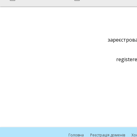
зареєстрова
registere
Головна
Реєстрація доменів
Хо