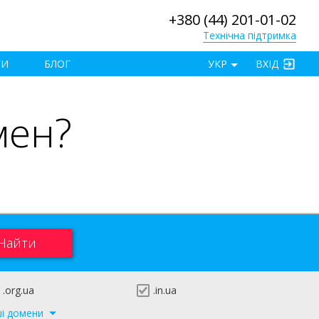
+380 (44) 201-01-02
Технічна підтримка
×
ТИ
БЛОГ
УКР
ВХІД
мен?
.org.ua
.in.ua
ші домени