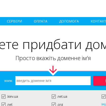
СЕРВЕРИ
ОПЛАТА
ДОПОМОГА
КОНТАК
ете придбати до
Просто вкажіть доменне ім'я
www.
.kiev.ua
.net.ua
ін
.net
.org