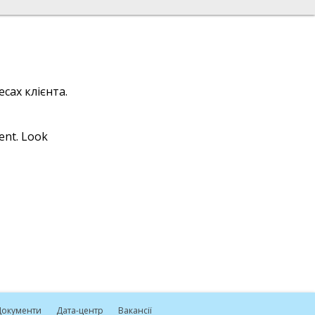
сах клієнта.
ient. Look
окументи
Дата-центр
Вакансії