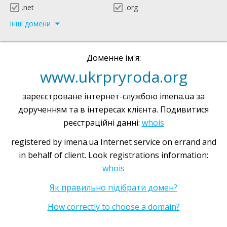
.net
.org
інші домени
Доменне ім'я:
www.ukrpryroda.org
зареєстроване інтернет-службою imena.ua за
дорученням та в інтересах клієнта. Подивитися
реєстраційні данні:
whois
registered by imena.ua Internet service on errand and
in behalf of client. Look registrations information:
whois
Як правильно підібрати домен?
How correctly to choose a domain?