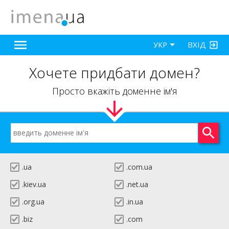
ВХІД
УКР
Хочете придбати домен?
Просто вкажіть доменне ім'я
.ua
.com.ua
.kiev.ua
.net.ua
.org.ua
.in.ua
.biz
.com