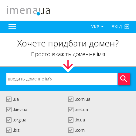
ВХІД
УКР
Хочете придбати домен?
Просто вкажіть доменне ім'я
.ua
.com.ua
.kiev.ua
.net.ua
.org.ua
.in.ua
.biz
.com