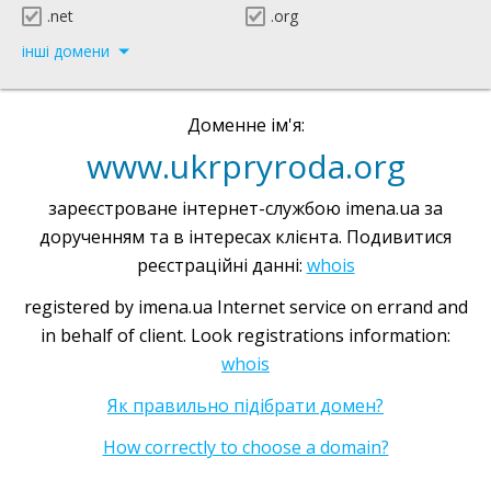
.net
.org
інші домени
Доменне ім'я:
www.ukrpryroda.org
зареєстроване інтернет-службою imena.ua за
дорученням та в інтересах клієнта. Подивитися
реєстраційні данні:
whois
registered by imena.ua Internet service on errand and
in behalf of client. Look registrations information:
whois
Як правильно підібрати домен?
How correctly to choose a domain?