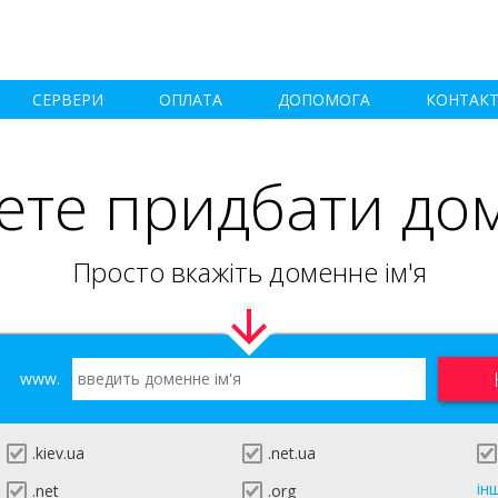
СЕРВЕРИ
ОПЛАТА
ДОПОМОГА
КОНТАК
ете придбати до
Просто вкажіть доменне ім'я
www.
.kiev.ua
.net.ua
ін
.net
.org