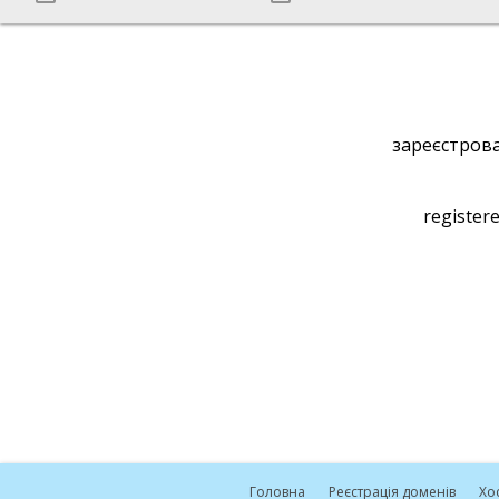
зареєстрова
registere
Головна
Реєстрація доменів
Хо