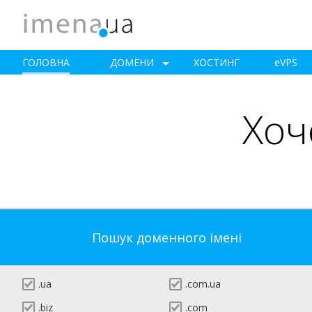
ГОЛОВНА
ДОМЕНИ
ХОСТИНГ
e
VPS
Хоч
Пошук доменного імені
.ua
.com.ua
.biz
.com