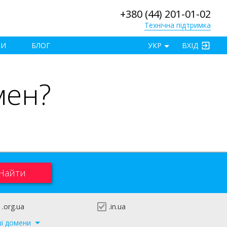
+380 (44) 201-01-02
Технічна підтримка
×
ТИ
БЛОГ
УКР
ВХІД
мен?
.org.ua
.in.ua
ші домени