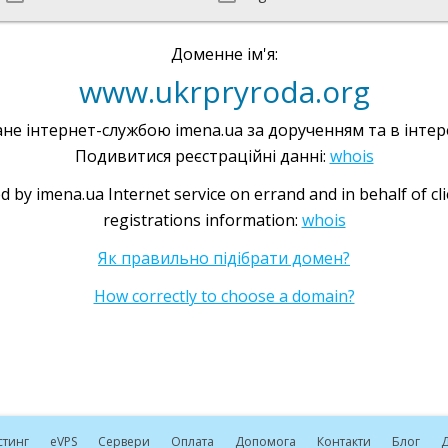
Доменне ім'я:
www.ukrpryroda.org
не інтернет-службою imena.ua за дорученням та в інтере
Подивитися реєстраційні данні:
whois
d by imena.ua Internet service on errand and in behalf of cl
registrations information:
whois
Як правильно підібрати домен?
How correctly to choose a domain?
стинг
e
VPS
Сервери
Оплата
Допомога
Контакти
Блог
Д