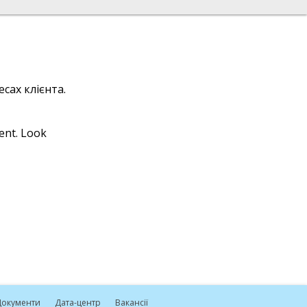
сах клієнта.
ient. Look
окументи
Дата-центр
Вакансії