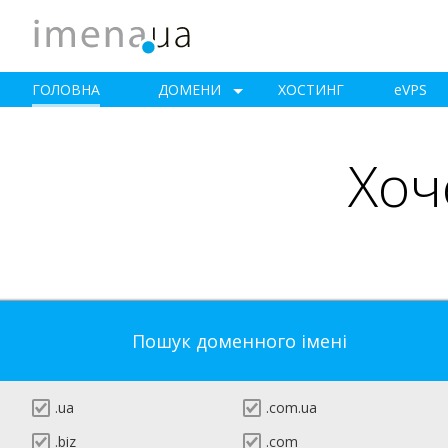
ГОЛОВНА
ДОМЕНИ
ХОСТИНГ
e
VPS
Хоч
Пошук доменного імені
.ua
.com.ua
.biz
.com