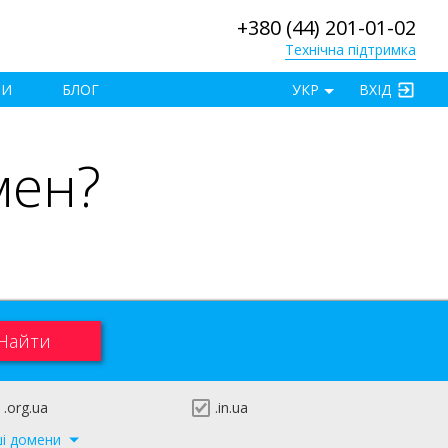
+380 (44) 201-01-02
Технічна підтримка
×
ТИ
БЛОГ
УКР
ВХІД
мен?
.org.ua
.in.ua
ші домени