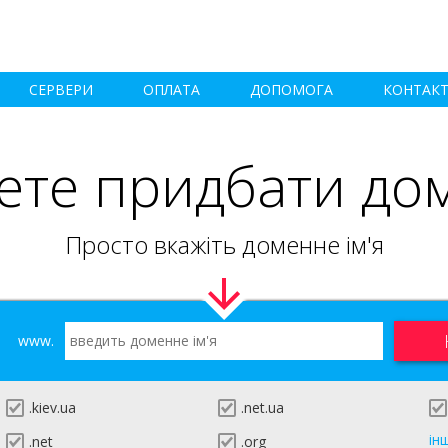
СЕРВЕРИ
ОПЛАТА
ДОПОМОГА
КОНТАК
ете придбати до
Просто вкажіть доменне ім'я
www.
.kiev.ua
.net.ua
ін
.net
.org