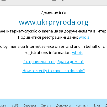
Доменне ім'я:
www.ukrpryroda.org
не інтернет-службою imena.ua за дорученням та в інтере
Подивитися реєстраційні данні:
whois
d by imena.ua Internet service on errand and in behalf of cl
registrations information:
whois
Як правильно підібрати домен?
How correctly to choose a domain?
стинг
e
VPS
Сервери
Оплата
Допомога
Контакти
Блог
Д