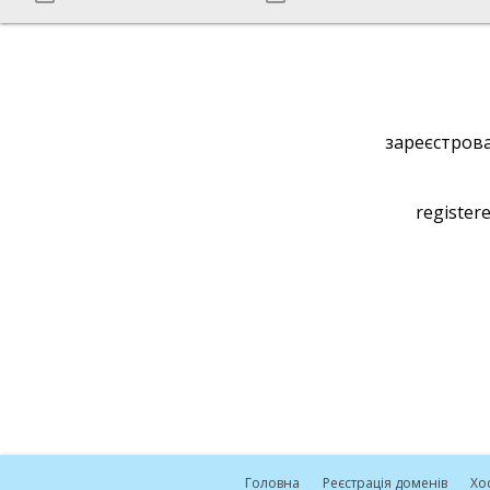
зареєстрова
registere
Головна
Реєстрація доменів
Хо