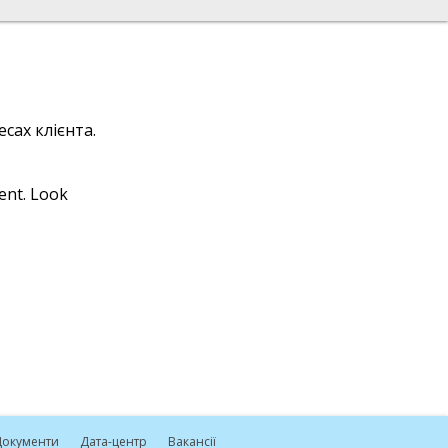
сах клієнта.
ient. Look
окументи
Дата-центр
Вакансії