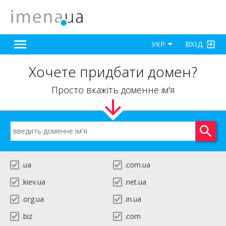
ВХІД
УКР
Хочете придбати домен?
Просто вкажіть доменне ім'я
.ua
.com.ua
.kiev.ua
.net.ua
.org.ua
.in.ua
.biz
.com