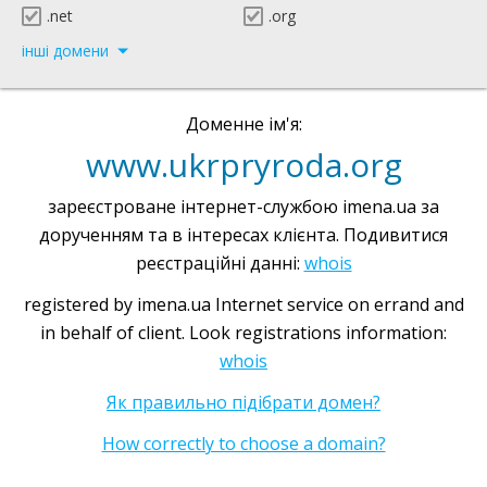
.net
.org
інші домени
Доменне ім'я:
www.ukrpryroda.org
зареєстроване інтернет-службою imena.ua за
дорученням та в інтересах клієнта. Подивитися
реєстраційні данні:
whois
registered by imena.ua Internet service on errand and
in behalf of client. Look registrations information:
whois
Як правильно підібрати домен?
How correctly to choose a domain?