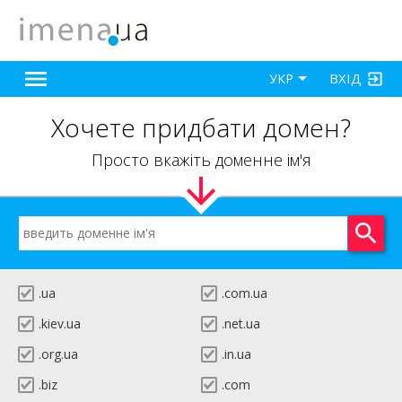
ВХІД
УКР
Хочете придбати домен?
Просто вкажіть доменне ім'я
.ua
.com.ua
.kiev.ua
.net.ua
.org.ua
.in.ua
.biz
.com