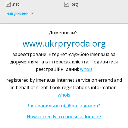
.net
.org
інші домени
Доменне ім'я:
www.ukrpryroda.org
зареєстроване інтернет-службою imena.ua за
дорученням та в інтересах клієнта. Подивитися
реєстраційні данні:
whois
registered by imena.ua Internet service on errand and
in behalf of client. Look registrations information:
whois
Як правильно підібрати домен?
How correctly to choose a domain?