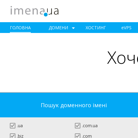
ГОЛОВНА
ДОМЕНИ
ХОСТИНГ
e
VPS
Хоч
Пошук доменного імені
.ua
.com.ua
.biz
.com