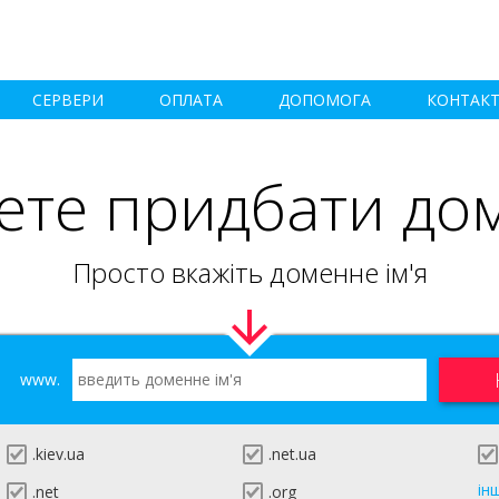
СЕРВЕРИ
ОПЛАТА
ДОПОМОГА
КОНТАК
ете придбати до
Просто вкажіть доменне ім'я
www.
.kiev.ua
.net.ua
ін
.net
.org