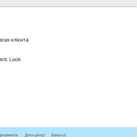
сах клієнта.
ient. Look
окументи
Дата-центр
Вакансії