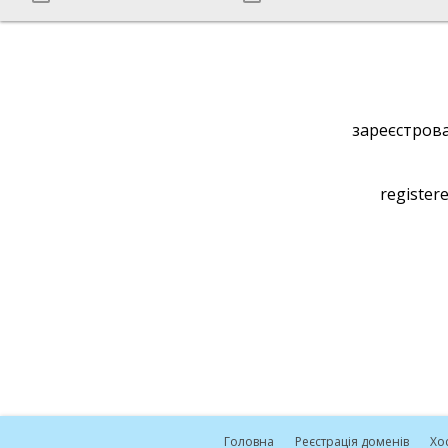
зареєстрова
registere
Головна
Реєстрація доменів
Хо