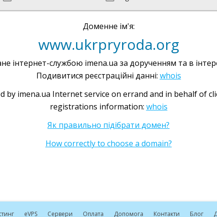
Доменне ім'я:
www.ukrpryroda.org
не інтернет-службою imena.ua за дорученням та в інтере
Подивитися реєстраційні данні:
whois
d by imena.ua Internet service on errand and in behalf of cl
registrations information:
whois
Як правильно підібрати домен?
How correctly to choose a domain?
стинг
e
VPS
Сервери
Оплата
Допомога
Контакти
Блог
Д