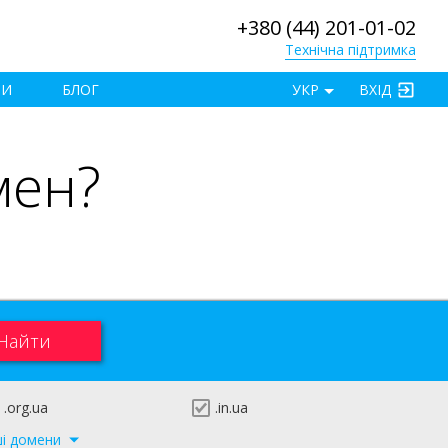
+380 (44) 201-01-02
Технічна підтримка
×
ТИ
БЛОГ
УКР
ВХІД
мен?
.org.ua
.in.ua
ші домени