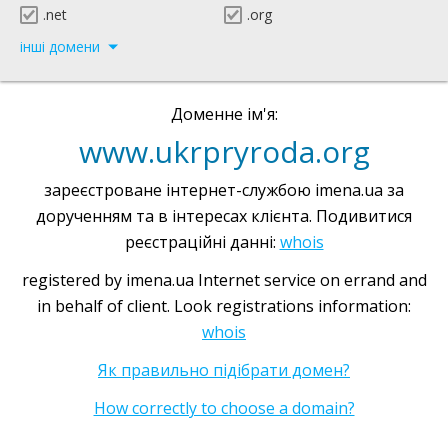
.net
.org
інші домени
Доменне ім'я:
www.ukrpryroda.org
зареєстроване інтернет-службою imena.ua за
дорученням та в інтересах клієнта. Подивитися
реєстраційні данні:
whois
registered by imena.ua Internet service on errand and
in behalf of client. Look registrations information:
whois
Як правильно підібрати домен?
How correctly to choose a domain?