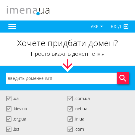
ВХІД
УКР
Хочете придбати домен?
Просто вкажіть доменне ім'я
.ua
.com.ua
.kiev.ua
.net.ua
.org.ua
.in.ua
.biz
.com