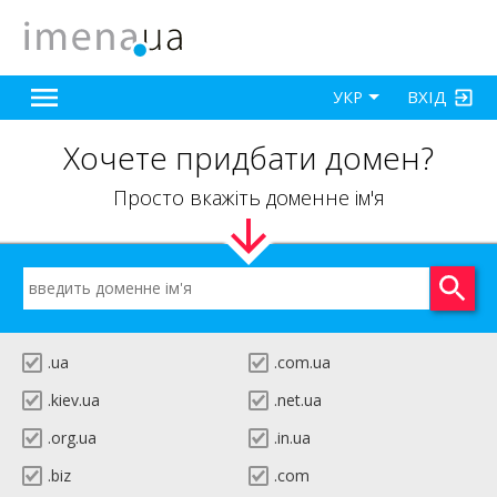
ВХІД
УКР
Хочете придбати домен?
Просто вкажіть доменне ім'я
.ua
.com.ua
.kiev.ua
.net.ua
.org.ua
.in.ua
.biz
.com