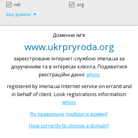
.net
.org
інші домени
Доменне ім'я:
www.ukrpryroda.org
зареєстроване інтернет-службою imena.ua за
дорученням та в інтересах клієнта. Подивитися
реєстраційні данні:
whois
registered by imena.ua Internet service on errand and
in behalf of client. Look registrations information:
whois
Як правильно підібрати домен?
How correctly to choose a domain?