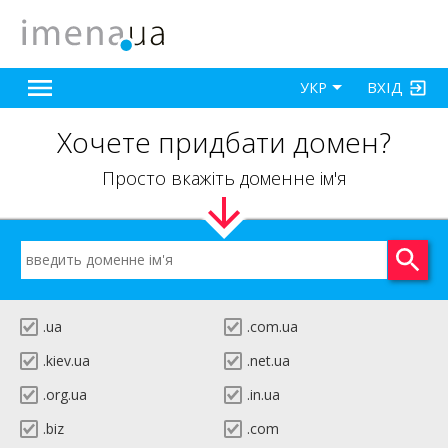
ВХІД
УКР
Хочете придбати домен?
Просто вкажіть доменне ім'я
.ua
.com.ua
.kiev.ua
.net.ua
.org.ua
.in.ua
.biz
.com