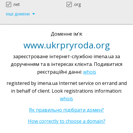
.net
.org
інші домени
Доменне ім'я:
www.ukrpryroda.org
зареєстроване інтернет-службою imena.ua за
дорученням та в інтересах клієнта. Подивитися
реєстраційні данні:
whois
registered by imena.ua Internet service on errand and
in behalf of client. Look registrations information:
whois
Як правильно підібрати домен?
How correctly to choose a domain?