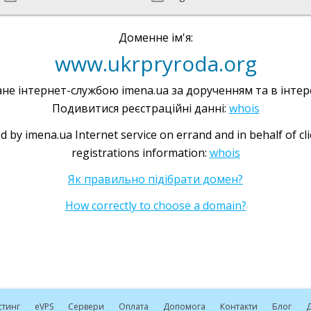
Доменне ім'я:
www.ukrpryroda.org
не інтернет-службою imena.ua за дорученням та в інтере
Подивитися реєстраційні данні:
whois
d by imena.ua Internet service on errand and in behalf of cl
registrations information:
whois
Як правильно підібрати домен?
How correctly to choose a domain?
стинг
e
VPS
Сервери
Оплата
Допомога
Контакти
Блог
Д