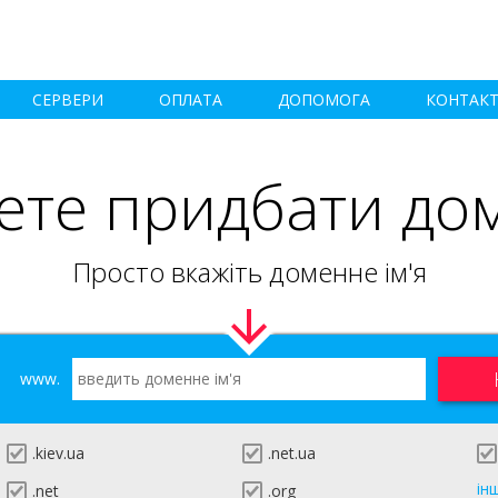
СЕРВЕРИ
ОПЛАТА
ДОПОМОГА
КОНТАК
ете придбати до
Просто вкажіть доменне ім'я
www.
.kiev.ua
.net.ua
ін
.net
.org