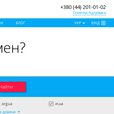
+380 (44) 201-01-02
Технічна підтримка
×
ТИ
БЛОГ
УКР
ВХІД
мен?
.org.ua
.in.ua
ші домени