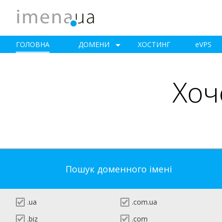
ГОЛОВНА
ДОМЕНИ
ХОСТИНГ
e
VPS
Хоч
Пошук доменного імені
.ua
.com.ua
.biz
.com