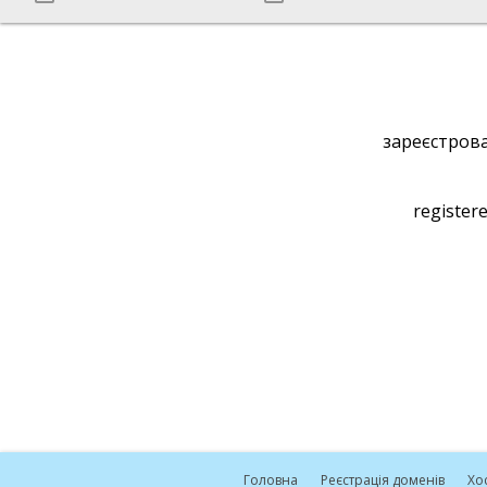
зареєстрова
registere
Головна
Реєстрація доменів
Хо