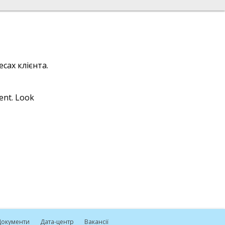
сах клієнта.
ient. Look
окументи
Дата-центр
Вакансії