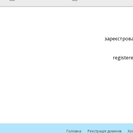
зареєстрова
registere
Головна
Реєстрація доменів
Хо