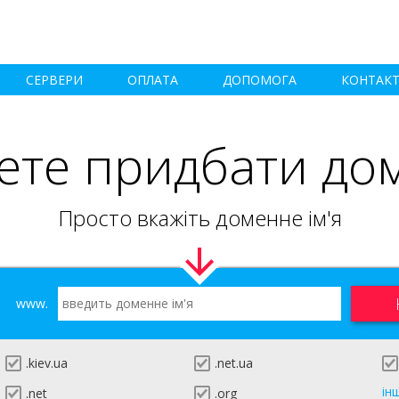
СЕРВЕРИ
ОПЛАТА
ДОПОМОГА
КОНТАК
ете придбати до
Просто вкажіть доменне ім'я
www.
.kiev.ua
.net.ua
ін
.net
.org