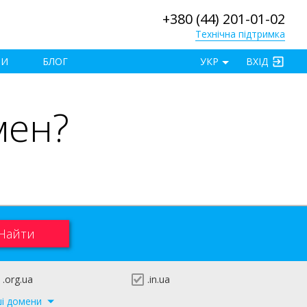
+380 (44) 201-01-02
Технічна підтримка
×
ТИ
БЛОГ
УКР
ВХІД
мен?
.org.ua
.in.ua
ші домени