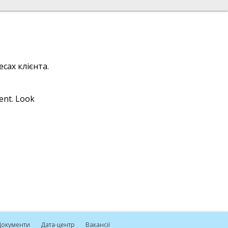
сах клієнта.
ient. Look
окументи
Дата-центр
Вакансії