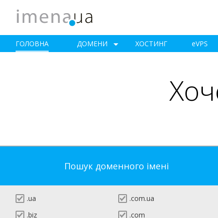
ГОЛОВНА
ДОМЕНИ
ХОСТИНГ
e
VPS
Хоч
Пошук доменного імені
.ua
.com.ua
.biz
.com