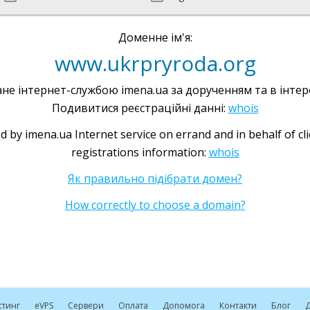
Доменне ім'я:
www.ukrpryroda.org
не інтернет-службою imena.ua за дорученням та в інтере
Подивитися реєстраційні данні:
whois
d by imena.ua Internet service on errand and in behalf of cl
registrations information:
whois
Як правильно підібрати домен?
How correctly to choose a domain?
стинг
e
VPS
Сервери
Оплата
Допомога
Контакти
Блог
Д