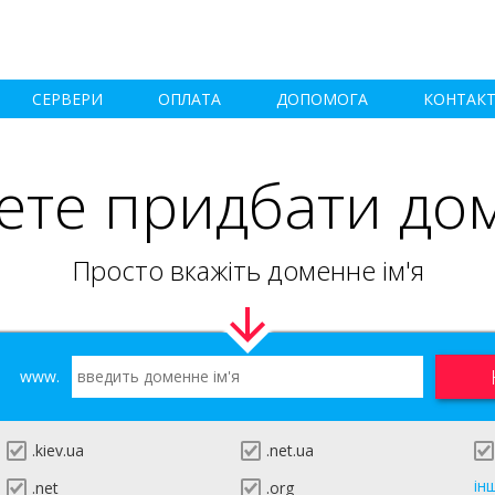
СЕРВЕРИ
ОПЛАТА
ДОПОМОГА
КОНТАК
ете придбати до
Просто вкажіть доменне ім'я
www.
.kiev.ua
.net.ua
ін
.net
.org