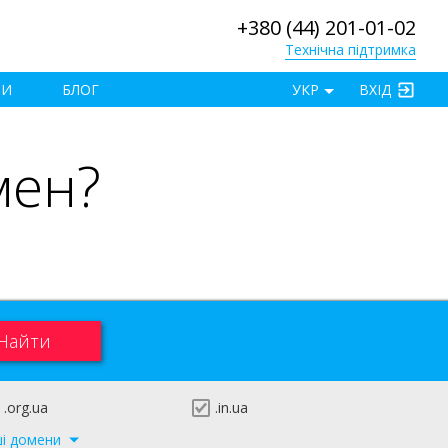
+380 (44) 201-01-02
Технічна підтримка
×
ТИ
БЛОГ
УКР
ВХІД
мен?
.org.ua
.in.ua
ші домени