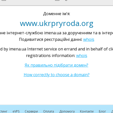
Доменне ім'я:
www.ukrpryroda.org
не інтернет-службою imena.ua за дорученням та в інтере
Подивитися реєстраційні данні:
whois
d by imena.ua Internet service on errand and in behalf of cl
registrations information:
whois
Як правильно підібрати домен?
How correctly to choose a domain?
стинг
e
VPS
Сервери
Оплата
Допомога
Контакти
Блог
Д