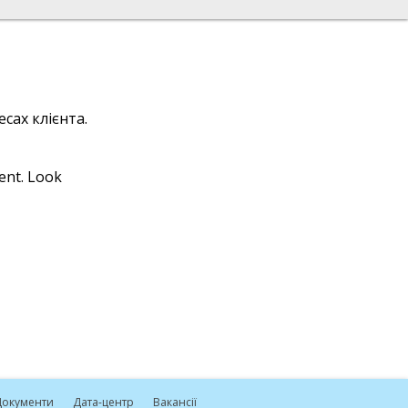
сах клієнта.
ient. Look
окументи
Дата-центр
Вакансії