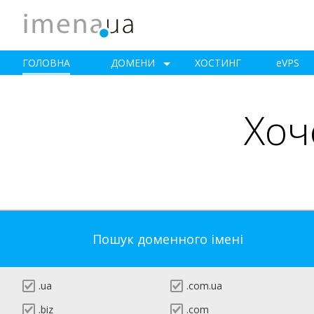
ГОЛОВНА
ДОМЕНИ
ХОСТИНГ
e
VPS
Хоч
Пошук доменного імені
.ua
.com.ua
.biz
.com