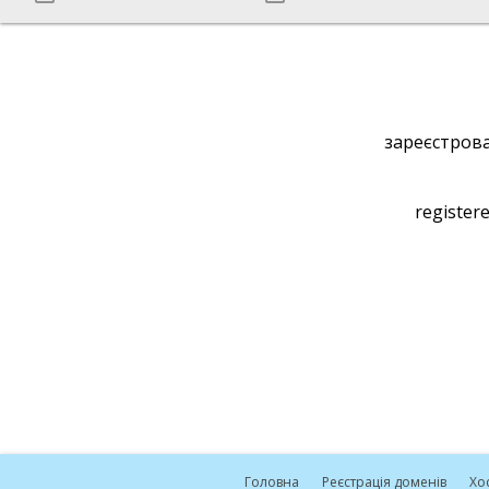
зареєстрова
registere
Головна
Реєстрація доменів
Хо