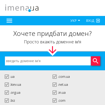
ВХІД
УКР
Хочете придбати домен?
Просто вкажіть доменне ім'я
.ua
.com.ua
.kiev.ua
.net.ua
.org.ua
.in.ua
.biz
.com