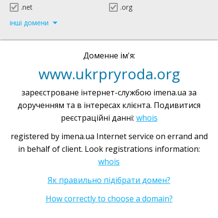
.net
.org
інші домени
Доменне ім'я:
www.ukrpryroda.org
зареєстроване інтернет-службою imena.ua за
дорученням та в інтересах клієнта. Подивитися
реєстраційні данні:
whois
registered by imena.ua Internet service on errand and
in behalf of client. Look registrations information:
whois
Як правильно підібрати домен?
How correctly to choose a domain?