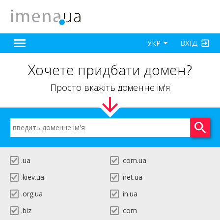
ВХІД
УКР
Хочете придбати домен?
Просто вкажіть доменне ім'я
.ua
.com.ua
.kiev.ua
.net.ua
.org.ua
.in.ua
.biz
.com