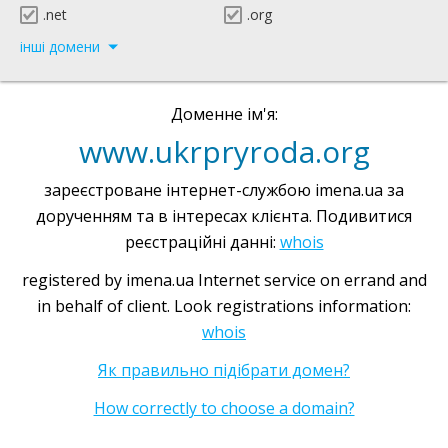
.net
.org
інші домени
Доменне ім'я:
www.ukrpryroda.org
зареєстроване інтернет-службою imena.ua за
дорученням та в інтересах клієнта. Подивитися
реєстраційні данні:
whois
registered by imena.ua Internet service on errand and
in behalf of client. Look registrations information:
whois
Як правильно підібрати домен?
How correctly to choose a domain?