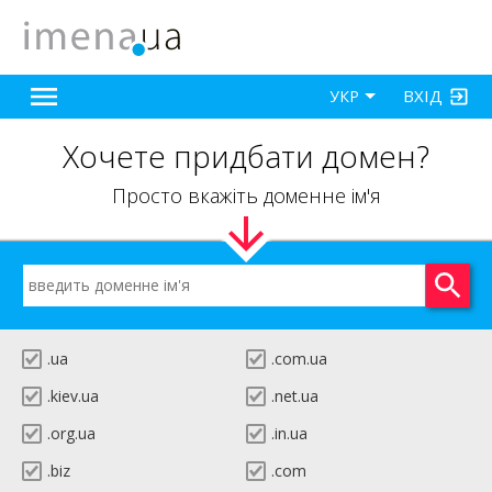
ВХІД
УКР
Хочете придбати домен?
Просто вкажіть доменне ім'я
.ua
.com.ua
.kiev.ua
.net.ua
.org.ua
.in.ua
.biz
.com