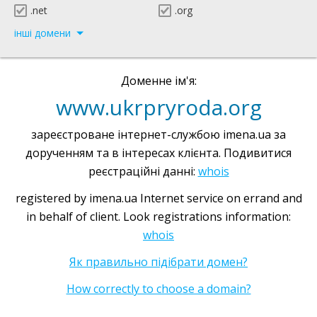
.net
.org
інші домени
Доменне ім'я:
www.ukrpryroda.org
зареєстроване інтернет-службою imena.ua за
дорученням та в інтересах клієнта. Подивитися
реєстраційні данні:
whois
registered by imena.ua Internet service on errand and
in behalf of client. Look registrations information:
whois
Як правильно підібрати домен?
How correctly to choose a domain?