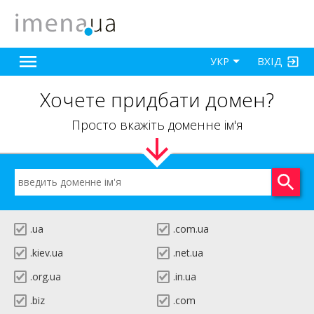
ВХІД
УКР
Хочете придбати домен?
Просто вкажіть доменне ім'я
.ua
.com.ua
.kiev.ua
.net.ua
.org.ua
.in.ua
.biz
.com