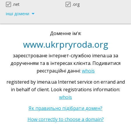
.net
.org
інші домени
Доменне ім'я:
www.ukrpryroda.org
зареєстроване інтернет-службою imena.ua за
дорученням та в інтересах клієнта. Подивитися
реєстраційні данні:
whois
registered by imena.ua Internet service on errand and
in behalf of client. Look registrations information:
whois
Як правильно підібрати домен?
How correctly to choose a domain?