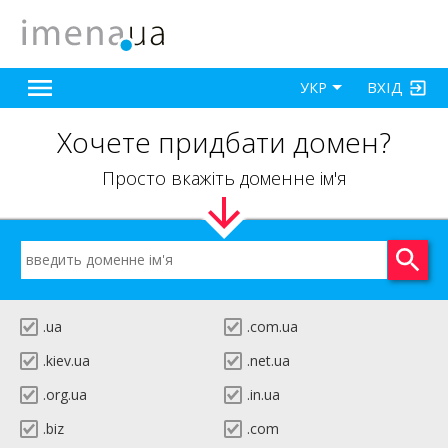
ВХІД
УКР
Хочете придбати домен?
Просто вкажіть доменне ім'я
.ua
.com.ua
.kiev.ua
.net.ua
.org.ua
.in.ua
.biz
.com