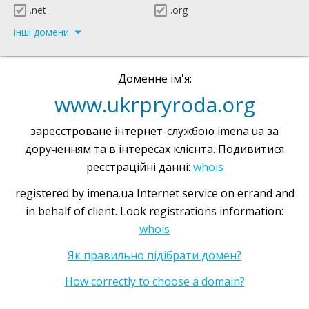
.net
.org
інші домени
Доменне ім'я:
www.ukrpryroda.org
зареєстроване інтернет-службою imena.ua за
дорученням та в інтересах клієнта. Подивитися
реєстраційні данні:
whois
registered by imena.ua Internet service on errand and
in behalf of client. Look registrations information:
whois
Як правильно підібрати домен?
How correctly to choose a domain?